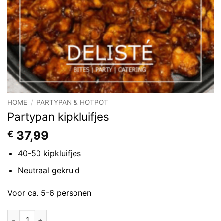
HOME
/
PARTYPAN & HOTPOT
Partypan kipkluifjes
37,99
€
40-50 kipkluifjes
Neutraal gekruid
Voor ca. 5-6 personen
Partypan kipkluifjes aantal