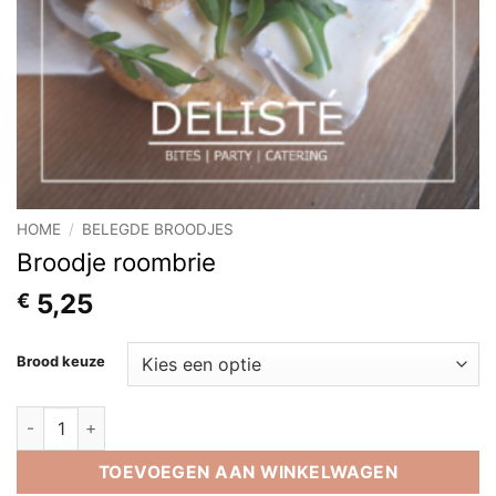
HOME
/
BELEGDE BROODJES
Broodje roombrie
5,25
€
Brood keuze
Broodje roombrie aantal
TOEVOEGEN AAN WINKELWAGEN