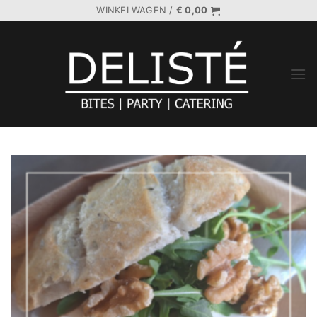
Ga
WINKELWAGEN /
€
0,00
naar
inhoud