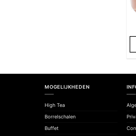
MOGELIJKHEDEN
IN
High Tea
Alg
Borrelschalen
Pri
Buffet
Con