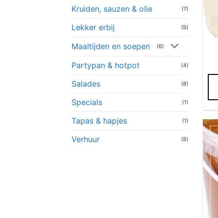
Kruiden, sauzen & olie
(7)
Lekker erbij
(9)
Maaltijden en soepen
(6)
Partypan & hotpot
(4)
Salades
(8)
Specials
(1)
Tapas & hapjes
(1)
Verhuur
(8)