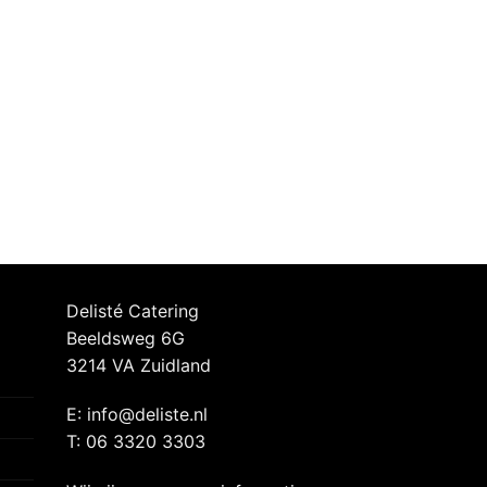
Delisté Catering
Beeldsweg 6G
3214 VA Zuidland
E: info@deliste.nl
T: 06 3320 3303